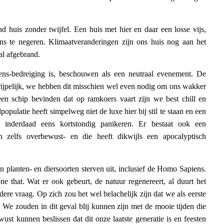
huis zonder twijfel. Een huis met hier en daar een losse vijs,
s te negeren. Klimaatveranderingen zijn ons huis nog aan het
 al afgebrand.
ens-bedreiging is, beschouwen als een neutraal evenement. De
rijpelijk, we hebben dit misschien wel even nodig om ons wakker
n schip bevinden dat op ramkoers vaart zijn we best chill en
opulatie heeft simpelweg niet de luxe hier bij stil te staan en een
inderdaad eens kortstondig panikeren. Er bestaat ook een
n zelfs overbewust- en die heeft dikwijls een apocalyptisch
n planten- en diersoorten sterven uit, inclusief de Homo Sapiens.
ne that. Wat er ook gebeurt, de natuur regenereert, al duurt het
ere vraag. Op zich zou het wel belachelijk zijn dat we als eerste
 We zouden in dit geval blij kunnen zijn met de mooie tijden die
t kunnen beslissen dat dit onze laatste generatie is en feesten