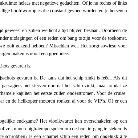
nkruimte helaas met negatieve gedachten. Of je nu rechts of links
tgallige hoofdwormpjes die constant gevoed worden en je hersenen
tijd geweest en zullen wellicht altijd blijven bestaan. Doorheen de
zonder uitdagingen of een reden om bang te zijn voor de toekomst.
e we ooit gekend hebben? Misschien wel. Het zorgt sowieso voor
orgen maken is nooit een goed idee.
chots gevaren is.
sschots gevaren is. De kans dat het schip zinkt is reëel. Als dit
 passagiers niet sterven doordat het schip zinkt, maar omdat ze
chamele kajuiten het eerste zullen onderstromen. Voor de cruise-
ar en de helikopter motoren ronken al voor de VIP’s. Of er een
mogelijke end-game? Het vioolkwartet kan overschakelen op een
ar of ze kunnen high-tempo spelen om de boel in gang te steken. Is
te schrobben? Is een schamel schip een reden om ongelukkig te