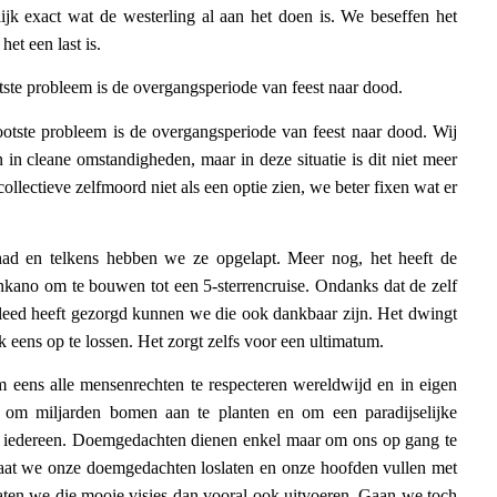
nlijk exact wat de westerling al aan het doen is. We beseffen het
et een last is.
otste probleem is de overgangsperiode van feest naar dood.
rootste probleem is de overgangsperiode van feest naar dood. Wij
 in cleane omstandigheden, maar in deze situatie is dit niet meer
lectieve zelfmoord niet als een optie zien, we beter fixen wat er
ehad en telkens hebben we ze opgelapt. Meer nog, het heeft de
kano om te bouwen tot een 5-sterrencruise. Ondanks dat de zelf
n leed heeft gezorgd kunnen we die ook dankbaar zijn. Het dwingt
 eens op te lossen. Het zorgt zelfs voor een ultimatum.
 eens alle mensenrechten te respecteren wereldwijd en in eigen
om miljarden bomen aan te planten en om een paradijselijke
or iedereen. Doemgedachten dienen enkel maar om ons op gang te
aat we onze doemgedachten loslaten en onze hoofden vullen met
Laten we die mooie visies dan vooral ook uitvoeren. Gaan we toch