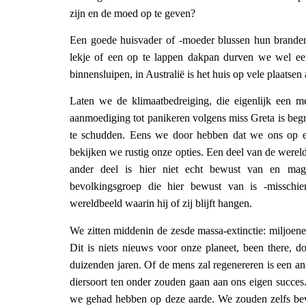
zijn en de moed op te geven?
Een goede huisvader of -moeder blussen hun brandend 
lekje of een op te lappen dakpan durven we wel een
binnensluipen, in Australië is het huis op vele plaatsen
Laten we de klimaatbedreiging, die eigenlijk een m
aanmoediging tot panikeren volgens miss Greta is beg
te schudden. Eens we door hebben dat we ons op ee
bekijken we rustig onze opties. Een deel van de wereldp
ander deel is hier niet echt bewust van en mag 
bevolkingsgroep die hier bewust van is -misschie
wereldbeeld waarin hij of zij blijft hangen.
We zitten middenin de zesde massa-extinctie: miljoene
Dit is niets nieuws voor onze planeet, been there, do
duizenden jaren. Of de mens zal regenereren is een and
diersoort ten onder zouden gaan aan ons eigen succes.
we gehad hebben op deze aarde. We zouden zelfs bewus