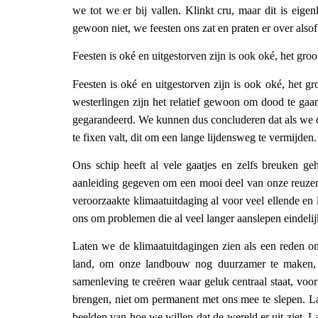
we tot we er bij vallen. Klinkt cru, maar dit is eige
gewoon niet, we feesten ons zat en praten er over alsof h
Feesten is oké en uitgestorven zijn is ook oké, het gro
Feesten is oké en uitgestorven zijn is ook oké, het g
westerlingen zijn het relatief gewoon om dood te gaan
gegarandeerd. We kunnen dus concluderen dat als we col
te fixen valt, dit om een lange lijdensweg te vermijden.
Ons schip heeft al vele gaatjes en zelfs breuken g
aanleiding gegeven om een mooi deel van onze reuzen
veroorzaakte klimaatuitdaging al voor veel ellende e
ons om problemen die al veel langer aanslepen eindelijk
Laten we de klimaatuitdagingen zien als een reden om
land, om onze landbouw nog duurzamer te maken, 
samenleving te creëren waar geluk centraal staat, vo
brengen, niet om permanent met ons mee te slepen. L
beelden van hoe we willen dat de wereld er uit ziet. 