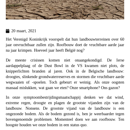
20 maart, 2021
Het Verenigd Koninkrijk voorspelt dat hun landbouwterreinen over 60
jaar onvruchtbaar zullen zijn. Roofbouw doet de vruchtbare aarde jaar
na jaar krimpen. Hoeveel jaar heeft België nog?
De meeste crisissen komen niet onaangekondigd. De Ierse
aardappelplaag of de Dust Bowl in de VS kwamen niet plots, de
knipperlichten branden al jaren. Ook in de Belgische landbouw:
droogtes, slinkende grondwaterreserves en stormen die vruchtbare aarde
wegwaaien of -spoelen. Toch gebeurt er weinig. Als onze oogsten
massaal mislukken, wat gaan we eten? Onze smartphone? Ons gazon?
In onze symptoombestrijdingsmaatschappij denken we dat wind,
extreme regen, droogte en plagen de grootste vijanden zijn van de
landbouw. Nonsens. De grootste vijand van de landbouw is een
ongezonde bodem. Als de bodem gezond is, ben je weerbaarder tegen
bovengenoemde problemen. Momenteel doen we aan roofbouw. Ten
hoogste houden we onze bodem in een status quo.