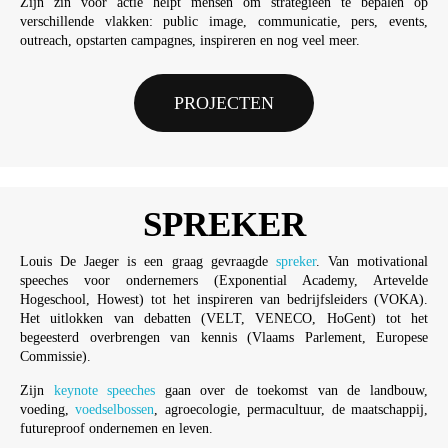
Zijn zin voor actie helpt mensen om strategieën te bepalen op
verschillende vlakken: public image, communicatie, pers, events,
outreach, opstarten campagnes, inspireren en nog veel meer.
PROJECTEN
SPREKER
Louis De Jaeger is een graag gevraagde
spreker
. Van motivational
speeches voor ondernemers (Exponential Academy, Artevelde
Hogeschool, Howest) tot het inspireren van bedrijfsleiders (VOKA).
Het uitlokken van debatten (VELT, VENECO, HoGent) tot het
begeesterd overbrengen van kennis (Vlaams Parlement, Europese
Commissie).
Zijn
keynote speeches
gaan over de toekomst van de landbouw,
voeding,
voedselbossen
, agroecologie, permacultuur, de maatschappij,
futureproof ondernemen en leven.