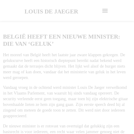
LOUIS DE JAEGER
BELGIË HEEFT EEN NIEUWE MINISTER:
DIE VAN ‘GELUK’
Het moreel van België heeft het laatste jaar zware klappen gekregen. De
gelukscurve heeft een historisch dieptepunt bereikt nadat bekend werd
gemaakt dat de terrasjes dicht blijven. Het lijkt wel alsof de burger niets
meer mag of kan doen, vandaar dat het ministerie van geluk in het leven
werd geroepen.
Vandaag vroeg in de ochtend werd minister Louis De Jaeger verwelkomd
in het Vlaams Parlement, van waaruit hij sinds vandaag opereert. De
security verleende eerst geen toegang, maar toen hij zijn elektrische gitaar
bovenhaalde lieten ze hem zijn gang gaan. Zijn eerste speech deed hij al
zingend om meteen de goede toon te zetten. Dit werd niet door iedereen
geapprecieerd.
De nieuwe minister is er rotsvast van overtuigd dat gelukkig zijn een
basisrecht is voor iedereen, een recht waar velen jammer genoeg niet de