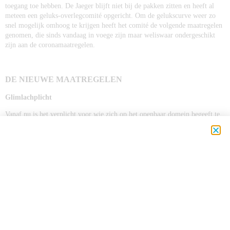
toegang toe hebben. De Jaeger blijft niet bij de pakken zitten en heeft al
meteen een geluks-overlegcomité opgericht. Om de gelukscurve weer zo
snel mogelijk omhoog te krijgen heeft het comité de volgende maatregelen
genomen, die sinds vandaag in voege zijn maar weliswaar ondergeschikt
zijn aan de coronamaatregelen.
DE NIEUWE MAATREGELEN
Glimlachplicht
Vanaf nu is het verplicht voor wie zich op het openbaar domein begeeft te
glimlachen naar iedereen waarmee men oogcontact maakt. Een glimlach
kan je aan de ogen zien, een mondmasker aan hebben is dus geen excuus
om zuur te kijken. Naast deze glimlachplicht wordt er ook verwacht om na
iedere zin die er gesproken wordt, al is het maar kort, luidop te lachen. Het
is immers wetenschappelijk bewezen dat lachen goed is voor de immuniteit
én voor de gelukscurve.
Onverwacht gedrag