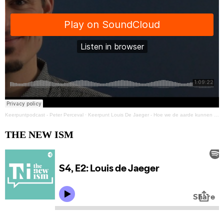
Keerpuntpodcast - Peter Perceval
·
Keerpunt Louis De Jaeger - Hoe we de aarde kunnen redden?
THE NEW ISM