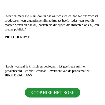
‘Meer en meer zie ik nu ook in dat wát we eten en hoe we ons voedsel
produceren, een gigantische klimaatimpact heeft. Ieder- een zou dit
moeten weten en dankzij boeken als dit rijpen die inzichten ook bij een
breder publiek.’
PIET COLRUYT
‘Louis’ verhaal is kritisch en bevlogen. Het geeft een ruim en
gebalanceerd – en vlot leesbaar – overzicht van de problematiek.’ –
DIRK DRAULANS
KOOP HIER HET BOEK