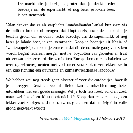
De macht die je bezit, is groter dan je denkt. Ieder
bezoekje aan de supermarkt, of nog beter je lokale boer,
is een stemronde.
Velen denken dat ze als verplichte ‘aandeelhouder’ enkel hun stem via
de politiek kunnen uitbrengen, dat klopt deels, maar de macht die je
bezit is groter dan je denkt. Ieder bezoekje aan de supermarkt, of nog
beter je lokale boer, is een stemronde. Koop je boontjes uit Kenia of
‘winterappels’, dan stem je ermee in dat dit de normale gang van zaken
wordt. Begint iedereen morgen met het boycotten van groenten en fruit
uit verwarmde serres of die van buiten Europa komen en schakelen we
over op seizoensgroenten met veel meer smaak, dan vertrekken we in
één klap richting een duurzame en klimaatvriendelijke landbouw.
We hebben wel nog steeds geen alternatief voor die aardbeitjes, hoor ik
je al zeggen. Eerst en vooral: liefde kan je misschien nog beter
uitdrukken met een goede massage. Wil je toch iets rood, rond en zoet,
maar wel lokaal en klimaatvriendelijk? Koop dan eens een oca, een
lekker zoet knolgewas dat je rauw mag eten en dat in België in volle
grond gekweekt wordt!
Verschenen in
MO* Magazine
op 13 februari 2019