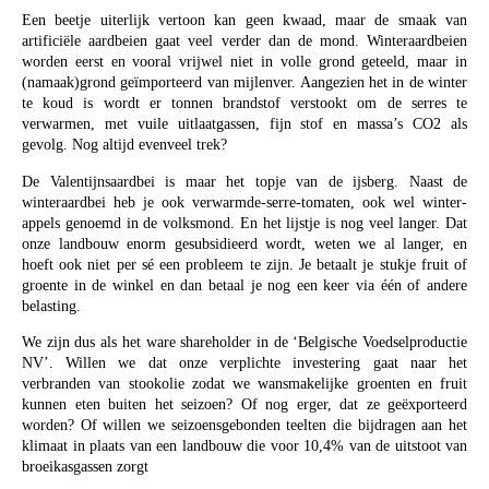
Een beetje uiterlijk vertoon kan geen kwaad, maar de smaak van
artificiële aardbeien gaat veel verder dan de mond. Winteraardbeien
worden eerst en vooral vrijwel niet in volle grond geteeld, maar in
(namaak)grond geïmporteerd van mijlenver. Aangezien het in de winter
te koud is wordt er tonnen brandstof verstookt om de serres te
verwarmen, met vuile uitlaatgassen, fijn stof en massa’s CO2 als
gevolg. Nog altijd evenveel trek?
De Valentijnsaardbei is maar het topje van de ijsberg. Naast de
winteraardbei heb je ook verwarmde-serre-tomaten, ook wel winter-
appels genoemd in de volksmond. En het lijstje is nog veel langer. Dat
onze landbouw enorm gesubsidieerd wordt, weten we al langer, en
hoeft ook niet per sé een probleem te zijn. Je betaalt je stukje fruit of
groente in de winkel en dan betaal je nog een keer via één of andere
belasting.
We zijn dus als het ware shareholder in de ‘Belgische Voedselproductie
NV’. Willen we dat onze verplichte investering gaat naar het
verbranden van stookolie zodat we wansmakelijke groenten en fruit
kunnen eten buiten het seizoen? Of nog erger, dat ze geëxporteerd
worden? Of willen we seizoensgebonden teelten die bijdragen aan het
klimaat in plaats van een landbouw die voor 10,4% van de uitstoot van
broeikasgassen zorgt