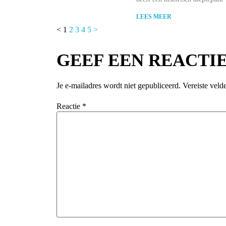
LEES MEER
<
1
2
3
4
5
>
GEEF EEN REACTI
Je e-mailadres wordt niet gepubliceerd.
Vereiste vel
Reactie
*