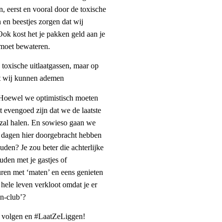
n, eerst en vooral door de toxische
 en beestjes zorgen dat wij
ok kost het je pakken geld aan je
 moet bewateren.
e toxische uitlaatgassen, maar op
at wij kunnen ademen
? Hoewel we optimistisch moeten
t evengoed zijn dat we de laatste
 zal halen. En sowieso gaan we
e dagen hier doorgebracht hebben
ouden? Je zou beter die achterlijke
uden met je gastjes of
uren met ‘maten’ en eens genieten
 hele leven verkloot omdat je er
en-club’?
te volgen en #LaatZeLiggen!