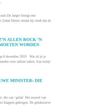
T
is De Jaeger brengt een
n Zuhal Demir omdat hij vindt dat de
’N ALLEN ROCK ’N
 MOETEN WORDEN
p 6 december 2019 Wat zit je je
tanden voor talloze zaken. Een motje
UWE MINISTER: DIE
er: die van ‘geluk’ Het moreel van
ware klappen gekregen. De gelukscurve