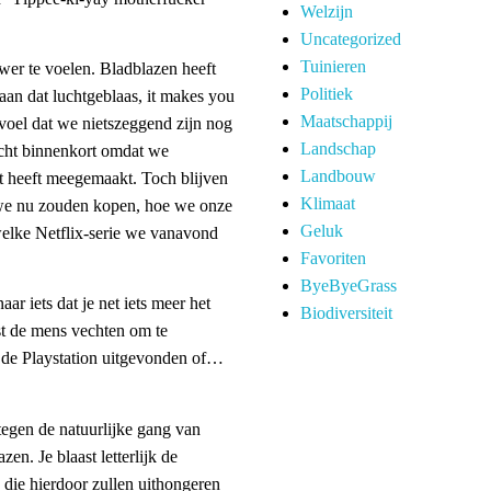
Welzijn
Uncategorized
Tuinieren
wer te voelen. Bladblazen heeft
Politiek
aan dat luchtgeblaas, it makes you
Maatschappij
gevoel dat we nietszeggend zijn nog
Landschap
icht binnenkort omdat we
Landbouw
 heeft meegemaakt. Toch blijven
Klimaat
we nu zouden kopen, hoe we onze
Geluk
welke Netflix-serie we vanavond
Favoriten
ByeByeGrass
ar iets dat je net iets meer het
Biodiversiteit
st de mens vechten om te
 de Playstation uitgevonden of…
 tegen de natuurlijke gang van
zen. Je blaast letterlijk de
die hierdoor zullen uithongeren