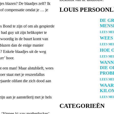
jes blazen? De blaadjes zelf? Ik
LOUIS PERSOONL
g of compensatie omdat je … je
DE G
MENS
 Bond te zijn of om als gespierde
LEES ME
bad guy uit zijn helikopter te
WEES 
egenwoordig in de buurt komt van
LEES ME
dblazen dan de enige manier
HOE O
? Enkele blaadjes uit de weg
LEES ME
er’ hoor.
WANN
DIE O
at een man! Maar alstublieft, wees
PROB
toer staat met je reuzenfallus
LEES ME
ejaarde olifant die zich dood aan
WAARO
KILO
jn aan je aanstellerij met je hels
LEES ME
CATEGORIEËN
n ‘Yippee-ki-yay motherfucker’