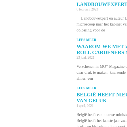
LANDBOUWEXPER
8 februari, 2023
Landbouwexpert en auteur Lou
microscoop naar het kabinet va
oplossing voor de
LEES MEER
WAAROM WE MET Z
ROLL GARDENERS
23 juni, 2021
Verschenen in MO* Magazine o
daar druk te maken, knarsende 
alhier, een
LEES MEER
BELGIË HEEFT NIE
VAN GELUK
1 april, 2021
België heeft een nieuwe minist
België heeft het laatste jaar z
heeft een historisch dieptepunt