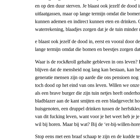
en op den duur sterven. Je blaast ook jezelf de dood i
uitlaatgassen, maar op lange termijn omdat die bomen
kunnen ademen en indirect kunnen eten en drinken. O
waterrekening, blaadjes zorgen dat je de tuin minder
e blaast ook jezelf de dood in, eerst en vooral door d
lange termijn omdat die bomen en beestjes zorgen d
Waar is de rock&roll gehalte gebleven in ons leven
blijven dat de mensheid nog lang kan bestaan, kan he
generatie mensen zijn op aarde die ons pensioen nog
toch dood op het eind van ons leven. Willen we onz
als een brave burger die zijn tuin netjes heeft onderh
bladblazer aan de kant smijten en een bladgevecht ho
huisgenoten, een druppel drinken tussen de herfstkle
van dit fucking leven, want voor je het weet heb je je
wil bij horen. Maar bij wat? Bij de ‘er-bij-willen-hor
Stop eens met een braaf schaap te zijn en de kudde 