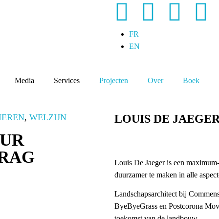
FR
EN
Media
Services
Projecten
Over
Boek
IEREN
,
WELZIJN
LOUIS DE JAEGE
UUR
RAG
Louis De Jaeger is een maximum-
duurzamer te maken in alle aspect
Landschapsarchitect bij Commensal
ByeByeGrass en Postcorona Movem
toekomst van de landbouw.