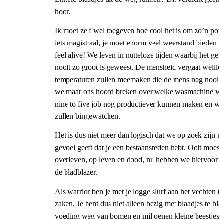
hoor.
Ik moet zelf wel toegeven hoe cool het is om zo’n po
iets magistraal, je moet enorm veel weerstand bieden 
feel alive! We leven in nutteloze tijden waarbij het 
nooit zo groot is geweest. De mensheid vergaat well
temperaturen zullen meemaken die de mens nog nooit
we maar ons hoofd breken over welke wasmachine 
nine to five job nog productiever kunnen maken en 
zullen bingewatchen.
Het is dus niet meer dan logisch dat we op zoek zijn na
gevoel geeft dat je een bestaansreden hebt. Ooit moe
overleven, op leven en dood, nu hebben we hiervoor
de bladblazer.
Als warrior ben je met je logge slurf aan het vechten
zaken. Je bent dus niet alleen bezig met blaadjes te bla
voeding weg van bomen en miljoenen kleine beestjes 