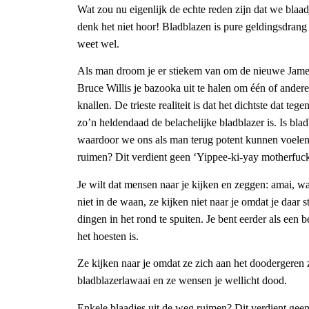
Wat zou nu eigenlijk de echte reden zijn dat we blaad
denk het niet hoor! Bladblazen is pure geldingsdran
weet wel.
Als man droom je er stiekem van om de nieuwe James
Bruce Willis je bazooka uit te halen om één of andere 
knallen. De trieste realiteit is dat het dichtste dat t
zo’n heldendaad de belachelijke bladblazer is. Is bla
waardoor we ons als man terug potent kunnen voelen
ruimen? Dit verdient geen ‘Yippee-ki-yay motherfuck
Je wilt dat mensen naar je kijken en zeggen: amai, w
niet in de waan, ze kijken niet naar je omdat je daar s
dingen in het rond te spuiten. Je bent eerder als een b
het hoesten is.
Ze kijken naar je omdat ze zich aan het doodergeren zi
bladblazerlawaai en ze wensen je wellicht dood.
Enkele blaadjes uit de weg ruimen? Dit verdient gee