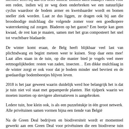
een reden, indien wij ze weg doen onderbreken we een natuurlijke
cyclus waardoor de bodem armer en kwetsbaarder wordt en bomen
sneller ziek worden. Laat ze dus liggen, ze dragen ook bij aan die
broodnodige mulchlaag die volgende zomer voor een goedkopere
waterrekening zal zorgen. Bladeren op het gazon? Een beetje kan geen
kwaad, de rest kan je maaien, samen met het gras composteert het snel
tot vruchtbare bladaarde.
De winter komt eraan, de Belg heeft blijkbaar veel last van
plichtsdwang en begint meteen weer te kuisen. Stop daar eens mee!
Laat alles staan in de tuin, op die manier bied je vogels veel meer
eetmogelijkheden: resten van zaden, insecten… Een dikke mulchlaag in
de winter zorgt er ook voor dat je bodem minder snel bevriest en de
goedaardige bodembeestjes blijven leven.
2018 is het jaar geweest waarin duidelijk werd hoe belangrijk het is dat
je tuin niet vol staat met gepamperde planten. Het tijdperk waarin we
moeten inzetten op stevigere alternatieven is aangebroken.
Ledere tuin, hoe klein ook, is als een puzzelstukje in één groot netwerk.
Alle privétuinen samen vormen bijna een tiende van België
Na de Green Deal bedrijven en biodiversiteit wordt er momenteel
gewerkt aan een Green Deal voor privétuinen die een biodiverse tuin