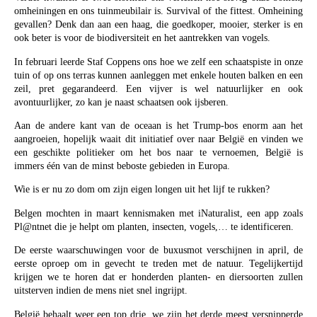
omheiningen en ons tuinmeubilair is. Survival of the fittest. Omheining
gevallen? Denk dan aan een haag, die goedkoper, mooier, sterker is en
ook beter is voor de biodiversiteit en het aantrekken van vogels.
In februari leerde Staf Coppens ons hoe we zelf een schaatspiste in onze
tuin of op ons terras kunnen aanleggen met enkele houten balken en een
zeil, pret gegarandeerd. Een vijver is wel natuurlijker en ook
avontuurlijker, zo kan je naast schaatsen ook ijsberen.
Aan de andere kant van de oceaan is het Trump-bos enorm aan het
aangroeien, hopelijk waait dit initiatief over naar België en vinden we
een geschikte politieker om het bos naar te vernoemen, België is
immers één van de minst beboste gebieden in Europa.
Wie is er nu zo dom om zijn eigen longen uit het lijf te rukken?
Belgen mochten in maart kennismaken met iNaturalist, een app zoals
Pl@ntnet die je helpt om planten, insecten, vogels,… te identificeren.
De eerste waarschuwingen voor de buxusmot verschijnen in april, de
eerste oproep om in gevecht te treden met de natuur. Tegelijkertijd
krijgen we te horen dat er honderden planten- en diersoorten zullen
uitsterven indien de mens niet snel ingrijpt.
België behaalt weer een top drie, we zijn het derde meest versnipperde