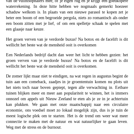
van de vuilnisophalers mee, of je eigen rug en je krijgt een goedkopere
waterrekening. In deze hitte hebben we nogmaals gemerkt hoezeer
schaduw welkom is. In plaats van een nieuwe parasol te kopen zet je
beter een boom of een begroeide pergola, niets zo romantisch als onder
een boom zitten met je lief, of om een spelletje schaak te spelen met
een glaasje naar keuze.
Het groen verven van je verdorde buxus! Na botox en de facelift is dit
wellicht het beste wat de mensheid ooit is overkomen
Een Nederlands bedrijf dacht dan weer het licht te hebben gezien: het
groen verven van je verdorde buxus! Na botox en de facelift is dit
wellicht het beste wat de mensheid ooit is overkomen.
De zomer lijkt maar niet te eindigen, na wat regen in augustus begint de
tuin aan een comeback, zaadjes in je groententuin komen nu plots uit
het niets toch naar boven gepiept, tegen alle verwachting in. Eetbare
tuinen blijken meer en meer aan populariteit te winnen, het is immers
onnozel om appels uit Nieuw Zeeland te eten als je ze in je achtertuin
kan plukken. We gaan met onze maatschappij naar een circulaire
economie, ons voedsel moet zo lokaal mogelijk zijn, dus is je tuin de
meest logische plek om te starten. Het is de trend om weer wat meer
connectie te maken met de natuur en wat natuurlijker te gaan leven.
Weg met de stress en de burnout.