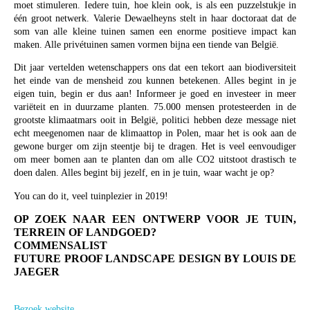
moet stimuleren. Iedere tuin, hoe klein ook, is als een puzzelstukje in
één groot netwerk. Valerie Dewaelheyns stelt in haar doctoraat dat de
som van alle kleine tuinen samen een enorme positieve impact kan
maken. Alle privétuinen samen vormen bijna een tiende van België.
Dit jaar vertelden wetenschappers ons dat een tekort aan biodiversiteit
het einde van de mensheid zou kunnen betekenen. Alles begint in je
eigen tuin, begin er dus aan! Informeer je goed en investeer in meer
variëteit en in duurzame planten. 75.000 mensen protesteerden in de
grootste klimaatmars ooit in België, politici hebben deze message niet
echt meegenomen naar de klimaattop in Polen, maar het is ook aan de
gewone burger om zijn steentje bij te dragen. Het is veel eenvoudiger
om meer bomen aan te planten dan om alle CO2 uitstoot drastisch te
doen dalen. Alles begint bij jezelf, en in je tuin, waar wacht je op?
You can do it, veel tuinplezier in 2019!
OP ZOEK NAAR EEN ONTWERP VOOR JE TUIN,
TERREIN OF LANDGOED?
COMMENSALIST
FUTURE PROOF LANDSCAPE DESIGN BY LOUIS DE
JAEGER
Bezoek website