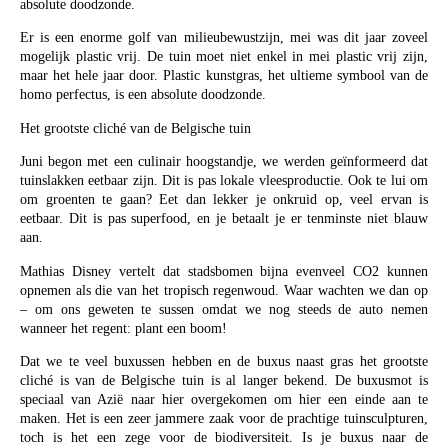
absolute doodzonde.
Er is een enorme golf van milieubewustzijn, mei was dit jaar zoveel
mogelijk plastic vrij. De tuin moet niet enkel in mei plastic vrij zijn,
maar het hele jaar door. Plastic kunstgras, het ultieme symbool van de
homo perfectus, is een absolute doodzonde.
Het grootste cliché van de Belgische tuin
Juni begon met een culinair hoogstandje, we werden geïnformeerd dat
tuinslakken eetbaar zijn. Dit is pas lokale vleesproductie. Ook te lui om
om groenten te gaan? Eet dan lekker je onkruid op, veel ervan is
eetbaar. Dit is pas superfood, en je betaalt je er tenminste niet blauw
aan.
Mathias Disney vertelt dat stadsbomen bijna evenveel CO2 kunnen
opnemen als die van het tropisch regenwoud. Waar wachten we dan op
– om ons geweten te sussen omdat we nog steeds de auto nemen
wanneer het regent: plant een boom!
Dat we te veel buxussen hebben en de buxus naast gras het grootste
cliché is van de Belgische tuin is al langer bekend. De buxusmot is
speciaal van Azië naar hier overgekomen om hier een einde aan te
maken. Het is een zeer jammere zaak voor de prachtige tuinsculpturen,
toch is het een zege voor de biodiversiteit. Is je buxus naar de