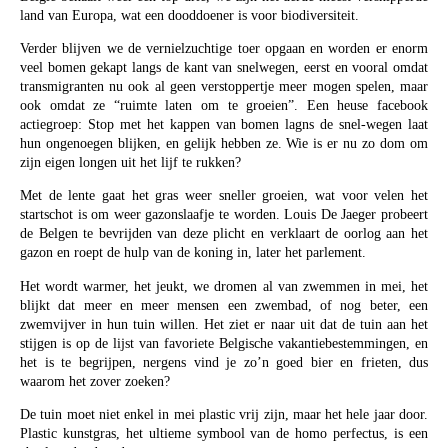
land van Europa, wat een dooddoener is voor biodiversiteit.
Verder blijven we de vernielzuchtige toer opgaan en worden er enorm
veel bomen gekapt langs de kant van snelwegen, eerst en vooral omdat
transmigranten nu ook al geen verstoppertje meer mogen spelen, maar
ook omdat ze “ruimte laten om te groeien”. Een heuse facebook
actiegroep: Stop met het kappen van bomen lagns de snel-wegen laat
hun ongenoegen blijken, en gelijk hebben ze. Wie is er nu zo dom om
zijn eigen longen uit het lijf te rukken?
Met de lente gaat het gras weer sneller groeien, wat voor velen het
startschot is om weer gazonslaafje te worden. Louis De Jaeger probeert
de Belgen te bevrijden van deze plicht en verklaart de oorlog aan het
gazon en roept de hulp van de koning in, later het parlement.
Het wordt warmer, het jeukt, we dromen al van zwemmen in mei, het
blijkt dat meer en meer mensen een zwembad, of nog beter, een
zwemvijver in hun tuin willen. Het ziet er naar uit dat de tuin aan het
stijgen is op de lijst van favoriete Belgische vakantiebestemmingen, en
het is te begrijpen, nergens vind je zo’n goed bier en frieten, dus
waarom het zover zoeken?
De tuin moet niet enkel in mei plastic vrij zijn, maar het hele jaar door.
Plastic kunstgras, het ultieme symbool van de homo perfectus, is een