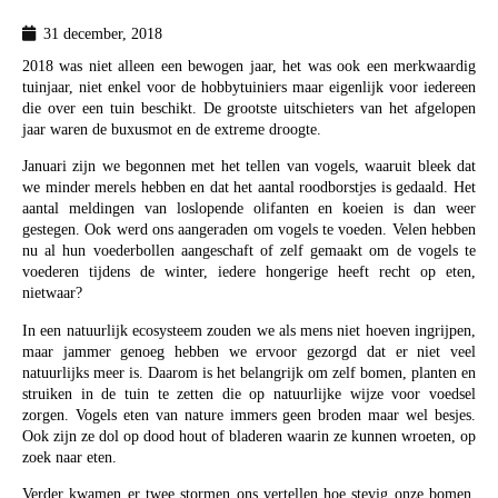
31 december, 2018
2018 was niet alleen een bewogen jaar, het was ook een merkwaardig
tuinjaar, niet enkel voor de hobbytuiniers maar eigenlijk voor iedereen
die over een tuin beschikt. De grootste uitschieters van het afgelopen
jaar waren de buxusmot en de extreme droogte.
Januari zijn we begonnen met het tellen van vogels, waaruit bleek dat
we minder merels hebben en dat het aantal roodborstjes is gedaald. Het
aantal meldingen van loslopende olifanten en koeien is dan weer
gestegen. Ook werd ons aangeraden om vogels te voeden. Velen hebben
nu al hun voederbollen aangeschaft of zelf gemaakt om de vogels te
voederen tijdens de winter, iedere hongerige heeft recht op eten,
nietwaar?
In een natuurlijk ecosysteem zouden we als mens niet hoeven ingrijpen,
maar jammer genoeg hebben we ervoor gezorgd dat er niet veel
natuurlijks meer is. Daarom is het belangrijk om zelf bomen, planten en
struiken in de tuin te zetten die op natuurlijke wijze voor voedsel
zorgen. Vogels eten van nature immers geen broden maar wel besjes.
Ook zijn ze dol op dood hout of bladeren waarin ze kunnen wroeten, op
zoek naar eten.
Verder kwamen er twee stormen ons vertellen hoe stevig onze bomen,