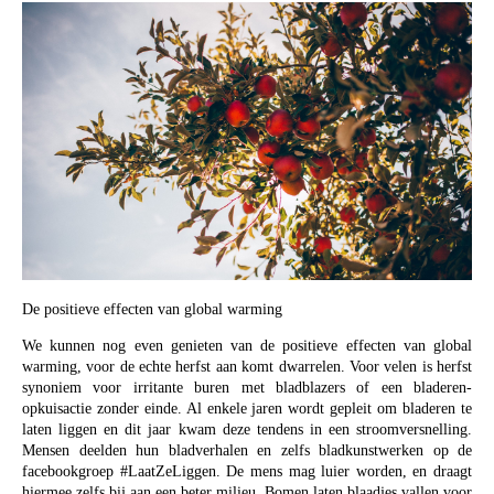
De positieve effecten van global warming
We kunnen nog even genieten van de positieve effecten van global
warming, voor de echte herfst aan komt dwarrelen. Voor velen is herfst
synoniem voor irritante buren met bladblazers of een bladeren-
opkuisactie zonder einde. Al enkele jaren wordt gepleit om bladeren te
laten liggen en dit jaar kwam deze tendens in een stroomversnelling.
Mensen deelden hun bladverhalen en zelfs bladkunstwerken op de
facebookgroep #LaatZeLiggen. De mens mag luier worden, en draagt
hiermee zelfs bij aan een beter milieu. Bomen laten blaadjes vallen voor