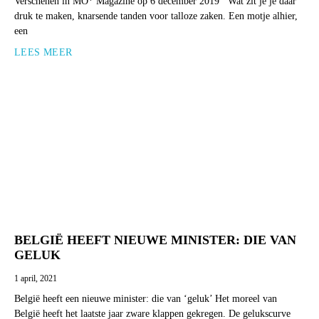
Verschenen in MO* Magazine op 6 december 2019 Wat zit je je daar
druk te maken, knarsende tanden voor talloze zaken. Een motje alhier,
een
LEES MEER
BELGIË HEEFT NIEUWE MINISTER: DIE VAN
GELUK
1 april, 2021
België heeft een nieuwe minister: die van ‘geluk’ Het moreel van
België heeft het laatste jaar zware klappen gekregen. De gelukscurve