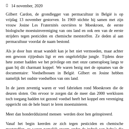
14 november, 2020
Gilbert Cardon, de grondlegger van permacultuur in België is op
vrijdag 13 november gestorven. In 1969 stichtte hij samen met zijn
vrouw Josine Les Fraternités ouvrières te Moeskroen, de eerste
biologische moestuinvereniging van ons land en ook een van de eerste
strijders tegen pesticiden en chemische meststoffen. Ze deden al aan
permacultuur voordat de naam bestond.
Als je door hun straat wandelt kan je het niet vermoeden, maar achter
een gewoon rijtjeshuis ligt er een ongelofelijke jungle. Tijdens deze
hete zomer hadden we het privilege om met onze cameraploeg langs te
gaan bij dit charmant koppel. We waren bezig met de opnames van de
documentaire: Voedselbossen in België. Gilbert en Josine hebben
namelijk het oudste voedselbos van ons land.
In de jaren zeventig waren er veel fabrieken rond Moeskroen die de
deuren sloten. Om ervoor te zorgen dat de meer dan 2000 werklozen
toch toegang hadden tot gezond voedsel heeft het koppel een vereniging
opgericht om de hele buurt te leren moestuinieren.
Meer dan honderdduizend mensen werden door hen geïnspireerd.
Vanaf het begin keerden ze zich tegen pesticiden en chemische