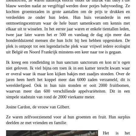
meststoffen, ze waren namelijk enorm onder de indruk van baby’s die
blauw werden nadat ze vergiftigd werden door potjes babyvoeding. Ze
kochten groentezaden in grote aantallen om de prijs te drukken en
verdeelden ze onder hun leden. Hun huis veranderde in een
ontmoetingscentrum waar de hele buurt samenkwam om kennis met
elkaar uit te wisselen. In het eerste jaar waren er enkele tientallen leden,
twee jaar later waren het er 500 en vandaag de dag zijn meer dan
honderdduizend mensen die hun licht bij hen hebben opgestoken. De
plek is ontpopt tot een legendarische plek waar vrijwel iedere ecologist
uit België en Noord Frankrijk minstens een keer naar toe is gegaan.
Ik kreeg een rondleiding in hun sanctum sanctorum en kon m’n ogen
niet geloven. Ik viel bijna om toen ik in een kamer terecht kwam waar
er overal waar ik maar kon kijken bakjes met zaadjes stonden. Over de
jaren heen heeft het koppel meer dan 6000 zaden verzameld, dit is
werelderfgoed. Ook in hun tuin stonden er ooit 2000 fruitbomen,
waarvan meer dan 600 verschillende appelvariëteiten. Dit in een
simpele stadstuin van rond de 2000 vierkante meter.
Josine Cardon, de vrouw van Gilbert.
Ze waren zelfvoorzienend voor al hun groenten en fruit. Hun surplus
deelden ze met vrienden en familie.
Het is het