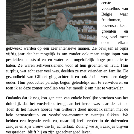
eerste
voedselbos van
België waar
fruitbomen,
bessenstruiken,
groenten en
nog veel meer
door elkaar
gekweekt werden op een zeer intensieve manier. Ze bewijzen al bijna
vijftig jaar dat het mogelijk is om zonder ook maar enige input van
pesticiden, meststoffen én water een ongelofelijk hoge productie te
halen. Ze waren zelfvoorzienend voor al hun groenten en fruit. Hun
surplus, wat echt zeer veel was, deelden ze met vrienden en familie. De
gezondheid van Gilbert ging achteruit en ook Josine werd een dagje
ouder. Hun productief paradijs begon geleidelijk aan te verwilderen en
toen ik er deze zomer rondliep was het moeilijk om niet te verdwalen.
Ondanks dat ik nog kon genieten van enkele heerlijke vruchten was het
duidelijk dat het voedselbos terug aan het keren was naar de natuur.
Toen ik het nieuws hoorde van Gilbert’s dood moest ik samen met de
hele permacultuur- en voedselbos-community eventjes slikken. We
hebben een legende verloren, maar hij leeft verder in de duizenden
zaadjes én zijn vrouw die hij achterlaat. Zolang we zijn zaadjes blijven
verspreiden, blijft hij en zijn gedachtengoed leven.