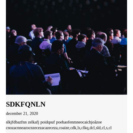
SDKFQNLN
december 21, 2020
slkjfdbazfnn zelkafj poidqsuf poehaofenmneocaichjoâzoe
cnozacnneazocnzecezacazeceza,coaize,cdk,ls,clkq,dcl,sld,cl,s,cl